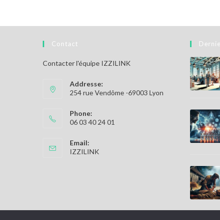
Contact
Dernie
Contacter l'équipe IZZILINK
Addresse:
254 rue Vendôme -69003 Lyon
Phone:
06 03 40 24 01
Email:
S’ouvre
IZZILINK
dans
votre
application