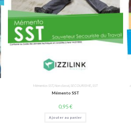
Mémentos SST
,
Non classé
,
SECOURISME
,
SST
Mémento SST
0,95
€
Ajouter au panier