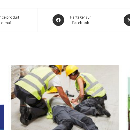
Opens
Op
 ce produit
Partager sur
 e-mail
Facebook
in
in
a
a
new
ne
window
wi