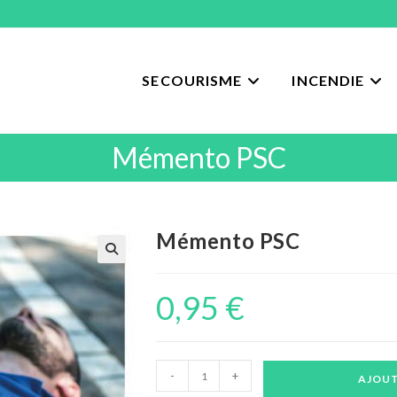
SECOURISME
INCENDIE
Mémento PSC
Mémento PSC
0,95
€
quantité
-
+
AJOUT
de