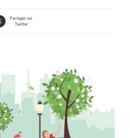
ens
Partager sur
Twitter
w
ndow