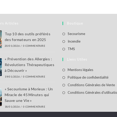
rs Articles
Boutique
S’ouvre
Top 10 des outils préférés
Secourisme
des formateurs en 2025
dans
S’ouvre
Incendie
20/01/2026
/
0 COMMENTAIRE
un
dans
S’ouvre
TMS
nouvel
un
dans
« Prévention des Allergies :
Liens Utiles
onglet
nouvel
un
Révolutions Thérapeutiques
onglet
nouvel
S’ouvre
Mentions légales
à Découvrir »
onglet
dans
S’ouv
19/01/2026
/
0 COMMENTAIRE
Politique de confidentialité
un
dans
S
Conditions Générales de Vente
« Secourisme à Morieux : Un
nouvel
un
d
Conditions Générales d'utilisati
Miracle de 45 Minutes qui
onglet
nouv
u
Sauve une Vie »
ongl
n
18/01/2026
/
0 COMMENTAIRE
o