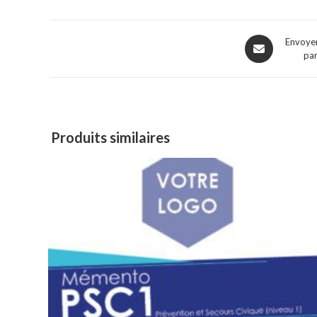
Opens
Envoyer
par
in
a
new
window
Produits similaires