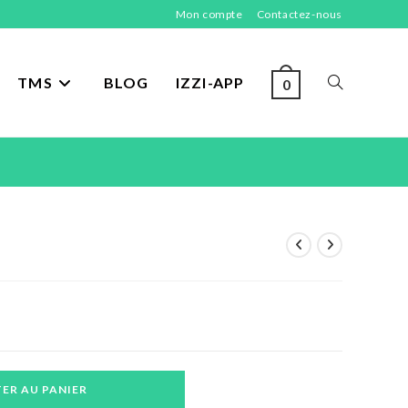
Mon compte
Contactez-nous
TMS
BLOG
IZZI-APP
TOGGLE
0
WEBSITE
SEARCH
ER AU PANIER