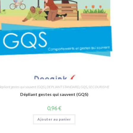
dépliant gestes qui sauvent (GQS)
,
DEPLIANT STANDARD
,
GQS
,
SECOURISME
Dépliant gestes qui sauvent (GQS)
0,96
€
Ajouter au panier