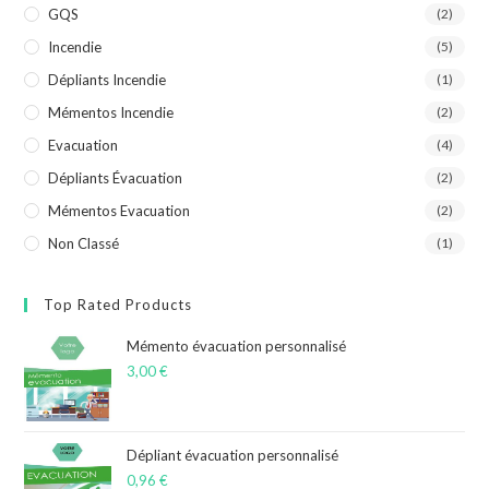
GQS
(2)
Incendie
(5)
Dépliants Incendie
(1)
Mémentos Incendie
(2)
Evacuation
(4)
Dépliants Évacuation
(2)
Mémentos Evacuation
(2)
Non Classé
(1)
Top Rated Products
Mémento évacuation personnalisé
3,00
€
Dépliant évacuation personnalisé
0,96
€