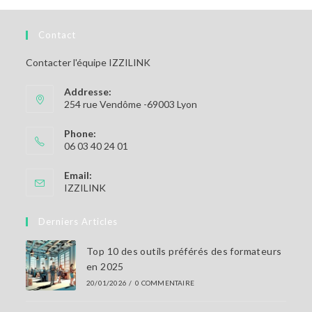
Contact
Contacter l'équipe IZZILINK
Addresse:
254 rue Vendôme -69003 Lyon
Phone:
06 03 40 24 01
Email:
S’ouvre
IZZILINK
dans
votre
Derniers Articles
application
Top 10 des outils préférés des formateurs
en 2025
20/01/2026
/
0 COMMENTAIRE