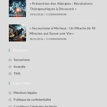
« Prévention des Allergies : Révolutions
Thérapeutiques à Découvrir »
19/01/2026
/
0 COMMENTAIRE
« Secourisme à Morieux : Un Miracle de 45
Minutes qui Sauve une Vie »
18/01/2026
/
0 COMMENTAIRE
Boutique
S’ouvre
Secourisme
dans
S’ouvre
Incendie
un
dans
S’ouvre
TMS
nouvel
un
dans
Liens Utiles
onglet
nouvel
un
onglet
nouvel
S’ouvre
Mentions légales
onglet
dans
S’ouvre
Politique de confidentialité
un
dans
S’ouvre
Conditions Générales de Vente