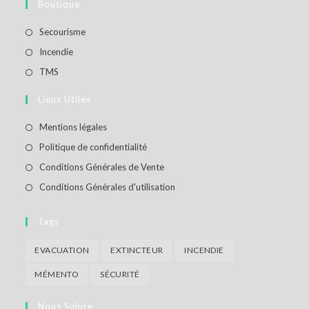
Boutique
S’ouvre
Secourisme
dans
S’ouvre
Incendie
un
dans
S’ouvre
TMS
nouvel
un
dans
Liens Utiles
onglet
nouvel
un
onglet
nouvel
S’ouvre
Mentions légales
onglet
dans
S’ouvre
Politique de confidentialité
un
dans
S’ouvre
Conditions Générales de Vente
nouvel
un
dans
S’ouvre
Conditions Générales d'utilisation
onglet
nouvel
un
dans
onglet
nouvel
un
Tags
onglet
nouvel
EVACUATION
EXTINCTEUR
INCENDIE
onglet
MÉMENTO
SÉCURITÉ
Nous Suivre