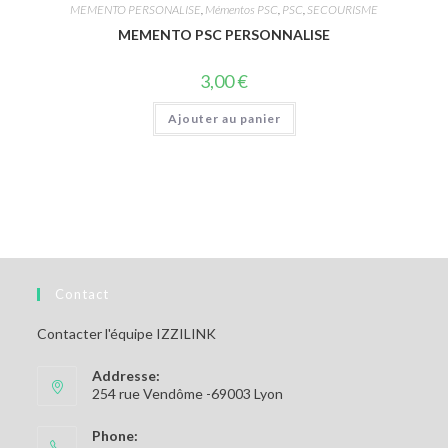
MEMENTO PERSONALISE
,
Mémentos PSC
,
PSC
,
SECOURISME
MEMENTO PSC PERSONNALISE
3,00
€
Ajouter au panier
Contact
Contacter l'équipe IZZILINK
Addresse:
254 rue Vendôme -69003 Lyon
Phone: