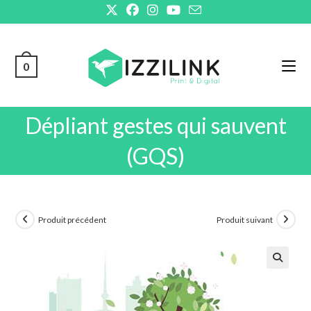
Skip
to
content
0
Dépliant gestes qui sauvent
(GQS)
Produit précédent
Produit suivant