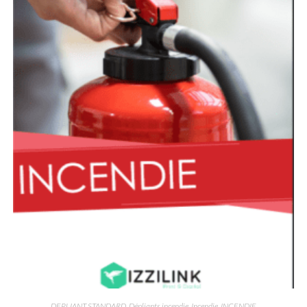
DEPLIANT STANDARD
,
Dépliants incendie
,
Incendie
,
INCENDIE