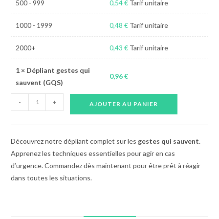
500 - 999
0,54
€
Tarif unitaire
1000 - 1999
0,48
€
Tarif unitaire
2000+
0,43
€
Tarif unitaire
1
×
Dépliant gestes qui
0,96
€
sauvent (GQS)
quantité
-
+
AJOUTER AU PANIER
de
Dépliant
gestes
Découvrez notre dépliant complet sur les
gestes qui sauvent
.
qui
Apprenez les techniques essentielles pour agir en cas
sauvent
d’urgence. Commandez dès maintenant pour être prêt à réagir
(GQS)
dans toutes les situations.