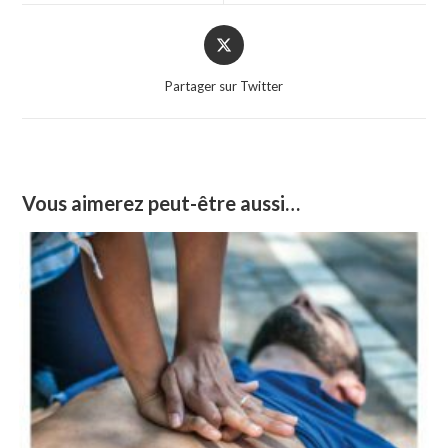
window
window
Opens
in
a
Partager sur Twitter
new
window
Vous aimerez peut-être aussi…