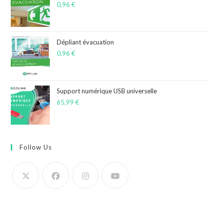
0,96
€
Dépliant évacuation
0,96
€
Support numérique USB universelle
65,99
€
Follow Us