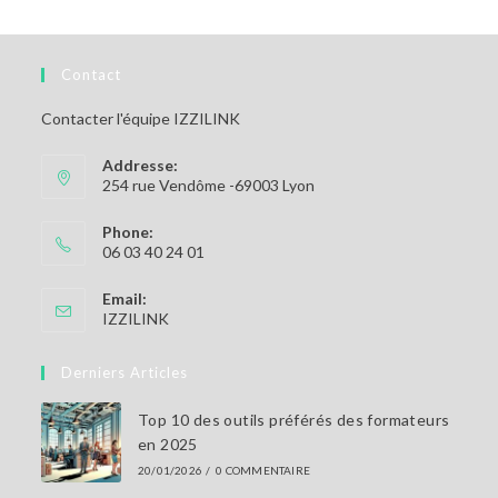
Contact
Contacter l'équipe IZZILINK
Addresse:
254 rue Vendôme -69003 Lyon
Phone:
06 03 40 24 01
Email:
S’ouvre
IZZILINK
dans
votre
Derniers Articles
application
Top 10 des outils préférés des formateurs
en 2025
20/01/2026
/
0 COMMENTAIRE