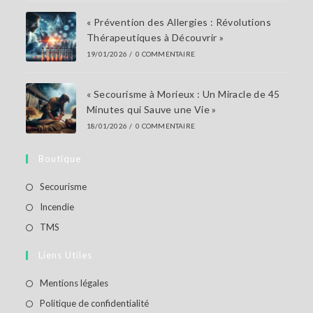
« Prévention des Allergies : Révolutions
Thérapeutiques à Découvrir »
19/01/2026
/
0 COMMENTAIRE
« Secourisme à Morieux : Un Miracle de 45
Minutes qui Sauve une Vie »
18/01/2026
/
0 COMMENTAIRE
Boutique
S’ouvre
Secourisme
dans
S’ouvre
Incendie
un
dans
S’ouvre
TMS
nouvel
un
dans
Liens Utiles
onglet
nouvel
un
onglet
nouvel
S’ouvre
Mentions légales
onglet
dans
S’ouvre
Politique de confidentialité