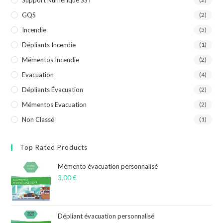
Support Numérique SST
GQS
(2)
Incendie
(5)
Dépliants Incendie
(1)
Mémentos Incendie
(2)
Evacuation
(4)
Dépliants Évacuation
(2)
Mémentos Evacuation
(2)
Non Classé
(1)
Top Rated Products
Mémento évacuation personnalisé
3,00
€
Dépliant évacuation personnalisé