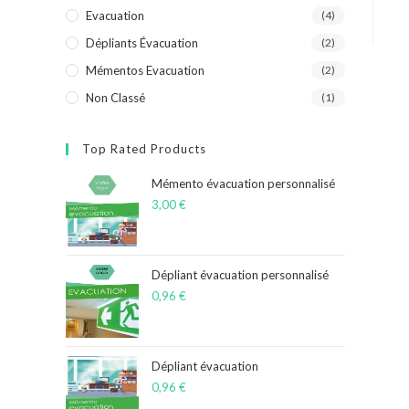
Evacuation
(4)
Dépliants Évacuation
(2)
Mémentos Evacuation
(2)
Non Classé
(1)
Top Rated Products
Mémento évacuation personnalisé
3,00
€
Dépliant évacuation personnalisé
0,96
€
Dépliant évacuation
0,96
€