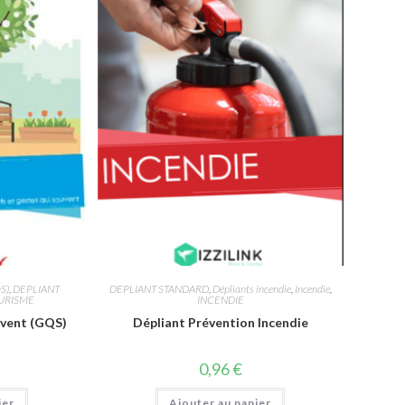
QS)
,
DEPLIANT
DEPLIANT STANDARD
,
Dépliants incendie
,
Incendie
,
URISME
INCENDIE
uvent (GQS)
Dépliant Prévention Incendie
0,96
€
ier
Ajouter au panier