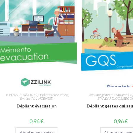
DEPLIANT STANDARD
,
Dépliants évacuation
,
dépliant gestes qui sauvent (G
Evacuation
,
INCENDIE
STANDARD
,
GQS
,
SECO
Dépliant évacuation
Dépliant gestes qui sa
0,96
€
0,96
€
Ajouter au panier
Ajouter au pan