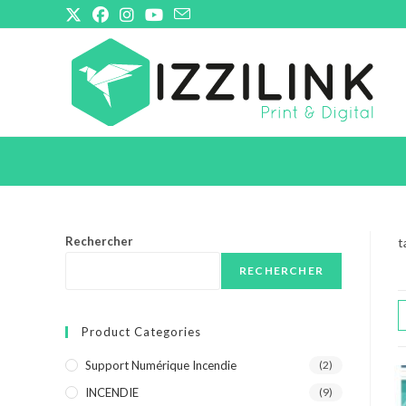
Skip
to
content
Rechercher
t
RECHERCHER
Product Categories
Support Numérique Incendie
(2)
INCENDIE
(9)