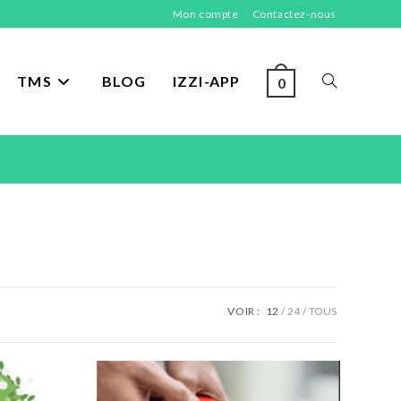
Mon compte
Contactez-nous
TMS
BLOG
IZZI-APP
TOGGLE
0
WEBSITE
SEARCH
VOIR :
12
24
TOUS