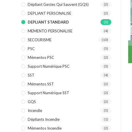
Dépliant Gestes Qui Sauvent (GQS)
(2)
DEPLIANT PERSONALISE
(2)
DEPLIANT STANDARD
(3)
MEMENTO PERSONALISE
(4)
SECOURISME
(10)
PSC
(5)
Mémentos PSC
(2)
Support Numérique PSC
(3)
SST
(4)
Mémentos SST
(2)
Support Numérique SST
(2)
GQS
(2)
Incendie
(5)
Dépliants Incendie
(1)
Mémentos Incendie
(2)