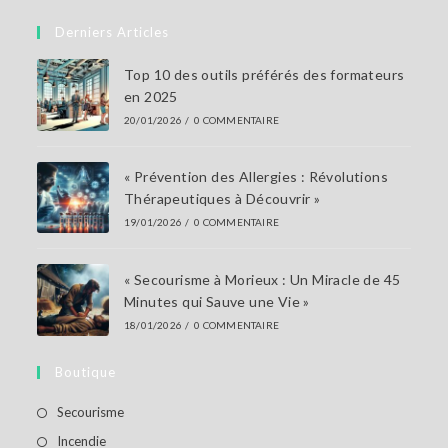
dans
votre
Derniers Articles
application
Top 10 des outils préférés des formateurs
en 2025
20/01/2026
/
0 COMMENTAIRE
« Prévention des Allergies : Révolutions
Thérapeutiques à Découvrir »
19/01/2026
/
0 COMMENTAIRE
« Secourisme à Morieux : Un Miracle de 45
Minutes qui Sauve une Vie »
18/01/2026
/
0 COMMENTAIRE
Boutique
S’ouvre
Secourisme
dans
S’ouvre
Incendie