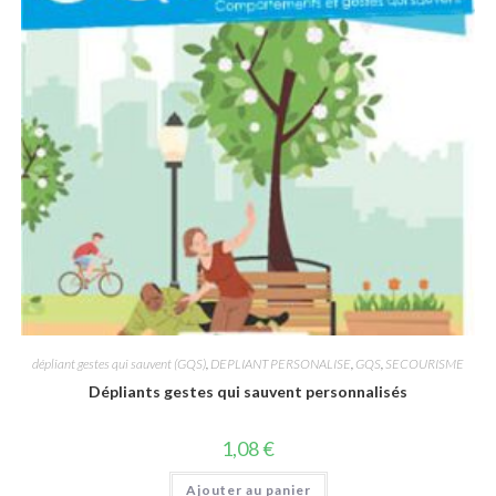
dépliant gestes qui sauvent (GQS)
,
DEPLIANT PERSONALISE
,
GQS
,
SECOURISME
Dépliants gestes qui sauvent personnalisés
1,08
€
Ajouter au panier