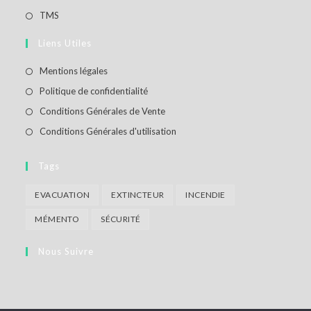
un
dans
S’ouvre
TMS
nouvel
un
dans
Liens Utiles
onglet
nouvel
un
onglet
nouvel
S’ouvre
Mentions légales
onglet
dans
S’ouvre
Politique de confidentialité
un
dans
S’ouvre
Conditions Générales de Vente
nouvel
un
dans
S’ouvre
Conditions Générales d'utilisation
onglet
nouvel
un
dans
onglet
nouvel
un
Tags
onglet
nouvel
EVACUATION
EXTINCTEUR
INCENDIE
onglet
MÉMENTO
SÉCURITÉ
Nous Suivre