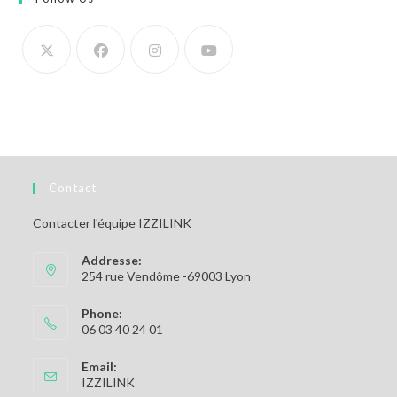
Contact
Contacter l'équipe IZZILINK
Addresse:
254 rue Vendôme -69003 Lyon
Phone:
06 03 40 24 01
Email:
S’ouvre
IZZILINK