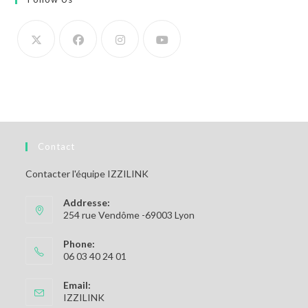
Contact
Contacter l'équipe IZZILINK
Addresse:
254 rue Vendôme -69003 Lyon
Phone:
06 03 40 24 01
Email:
S’ouvre
IZZILINK