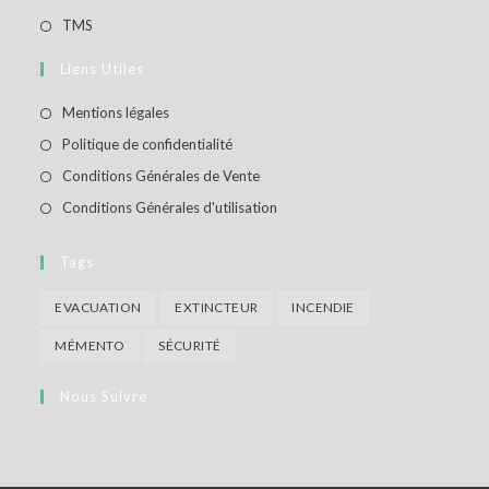
un
dans
S’ouvre
TMS
nouvel
un
dans
Liens Utiles
onglet
nouvel
un
onglet
nouvel
S’ouvre
Mentions légales
onglet
dans
S’ouvre
Politique de confidentialité
un
dans
S’ouvre
Conditions Générales de Vente
nouvel
un
dans
S’ouvre
Conditions Générales d'utilisation
onglet
nouvel
un
dans
onglet
nouvel
un
Tags
onglet
nouvel
EVACUATION
EXTINCTEUR
INCENDIE
onglet
MÉMENTO
SÉCURITÉ
Nous Suivre