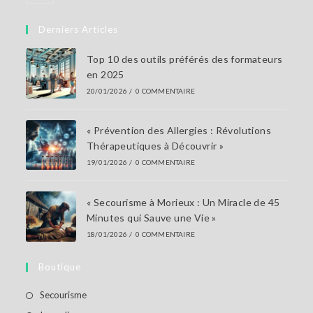
dans
votre
Derniers Articles
application
Top 10 des outils préférés des formateurs
en 2025
20/01/2026
/
0 COMMENTAIRE
« Prévention des Allergies : Révolutions
Thérapeutiques à Découvrir »
19/01/2026
/
0 COMMENTAIRE
« Secourisme à Morieux : Un Miracle de 45
Minutes qui Sauve une Vie »
18/01/2026
/
0 COMMENTAIRE
Boutique
S’ouvre
Secourisme
dans