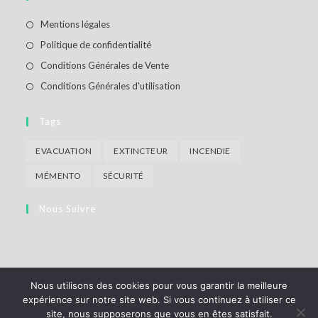
Mentions légales
Politique de confidentialité
Conditions Générales de Vente
Conditions Générales d'utilisation
Tags
EVACUATION
EXTINCTEUR
INCENDIE
MÉMENTO
SÉCURITÉ
Nous Suivre
Nous utilisons des cookies pour vous garantir la meilleure
expérience sur notre site web. Si vous continuez à utiliser ce
Qui sommes-nous ?
Contactez-nous
Conditins générales de vente
site, nous supposerons que vous en êtes satisfait.
Politique de confidentialité