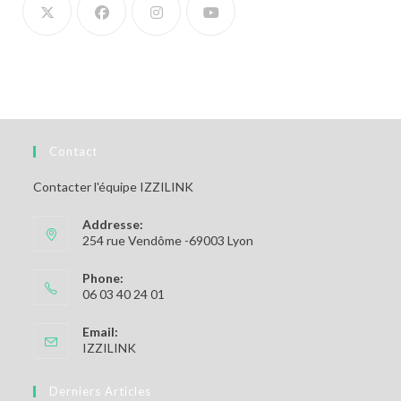
Contact
Contacter l'équipe IZZILINK
Addresse:
254 rue Vendôme -69003 Lyon
Phone:
06 03 40 24 01
Email:
S’ouvre
IZZILINK
dans
votre
Derniers Articles
application