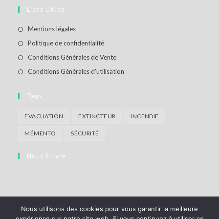
dans
Liens Utiles
onglet
nouvel
un
onglet
nouvel
S’ouvre
Mentions légales
onglet
dans
S’ouvre
Politique de confidentialité
un
dans
S’ouvre
Conditions Générales de Vente
nouvel
un
dans
S’ouvre
Conditions Générales d'utilisation
onglet
nouvel
un
dans
onglet
nouvel
un
Tags
onglet
nouvel
EVACUATION
EXTINCTEUR
INCENDIE
onglet
MÉMENTO
SÉCURITÉ
Nous Suivre
Nous utilisons des cookies pour vous garantir la meilleure
expérience sur notre site web. Si vous continuez à utiliser ce