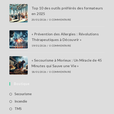
Top 10 des outils préférés des formateurs
en 2025
20/01/2026
/
0 COMMENTAIRE
« Prévention des Allergies : Révolutions
Thérapeutiques à Découvrir »
19/01/2026
/
0 COMMENTAIRE
« Secourisme à Morieux : Un Miracle de 45
Minutes qui Sauve une Vie »
18/01/2026
/
0 COMMENTAIRE
Boutique
S’ouvre
Secourisme
dans
S’ouvre
Incendie
un
dans
S’ouvre
TMS
nouvel
un