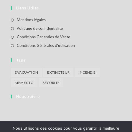
nouvel
un
dans
Liens Utiles
onglet
nouvel
un
onglet
nouvel
S’ouvre
Mentions légales
onglet
dans
S’ouvre
Politique de confidentialité
un
dans
S’ouvre
Conditions Générales de Vente
nouvel
un
dans
S’ouvre
Conditions Générales d'utilisation
onglet
nouvel
un
dans
onglet
nouvel
un
Tags
onglet
nouvel
EVACUATION
EXTINCTEUR
INCENDIE
onglet
MÉMENTO
SÉCURITÉ
Nous Suivre
Nous utilisons des cookies pour vous garantir la meilleure