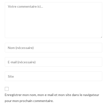
Comment
Enter
your
name
Enter
or
your
username
email
Saisir
to
address
l’URL
comment
to
de
comment
votre
Enregistrer mon nom, mon e-mail et mon site dans le navigateur
site
pour mon prochain commentaire.
(facultatif)