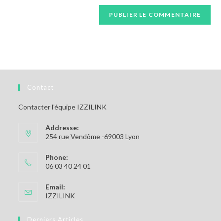
Contact
Contacter l'équipe IZZILINK
Addresse:
254 rue Vendôme -69003 Lyon
Phone:
06 03 40 24 01
Email:
S’ouvre
IZZILINK
dans
votre
Derniers Articles