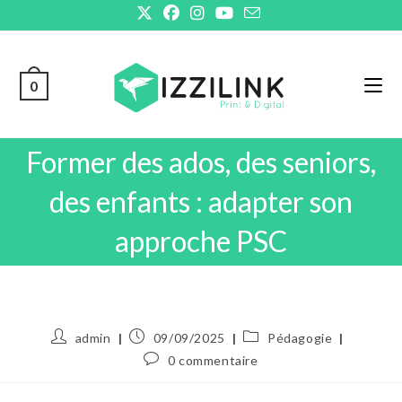
Skip
to
content
0
Former des ados, des seniors,
des enfants : adapter son
approche PSC
Auteur/autrice
Publication
Post
admin
09/09/2025
Pédagogie
de
publiée :
category:
Commentaires
0 commentaire
la
de
publication :
la