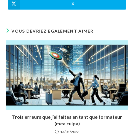
autre
autre
X
Ouvrir
fenêtre
fenêtre
dans
une
autre
fenêtre
VOUS DEVRIEZ ÉGALEMENT AIMER
Trois erreurs que j’ai faites en tant que formateur
(mea culpa)
13/01/2026