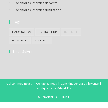
un
dans
S’ouvre
Conditions Générales de Vente
nouvel
un
dans
S’ouvre
Conditions Générales d'utilisation
onglet
nouvel
un
dans
onglet
nouvel
un
Tags
onglet
nouvel
EVACUATION
EXTINCTEUR
INCENDIE
onglet
MÉMENTO
SÉCURITÉ
Nous Suivre
Qui sommes-nous ?
Contactez-nous
Conditins générales de vente
Politique de confidentialité
© Copyright - DEEGINK-EI