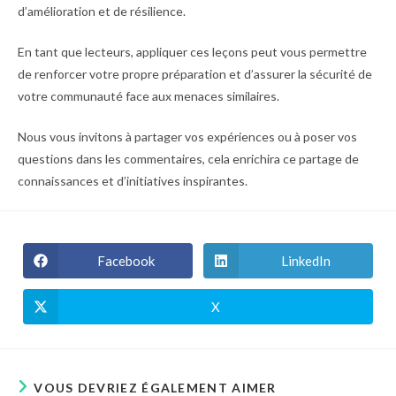
d’amélioration et de résilience.
En tant que lecteurs, appliquer ces leçons peut vous permettre
de renforcer votre propre préparation et d’assurer la sécurité de
votre communauté face aux menaces similaires.
Nous vous invitons à partager vos expériences ou à poser vos
questions dans les commentaires, cela enrichira ce partage de
connaissances et d’initiatives inspirantes.
Facebook
LinkedIn
Ouvrir
Ouvrir
dans
dans
une
une
autre
autre
X
Ouvrir
fenêtre
fenêtre
dans
une
autre
fenêtre
VOUS DEVRIEZ ÉGALEMENT AIMER