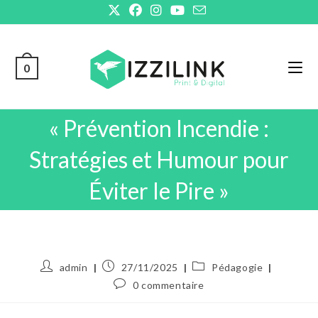
Skip
to
content
0
« Prévention Incendie :
Stratégies et Humour pour
Éviter le Pire »
Auteur/autrice
Publication
Post
admin
27/11/2025
Pédagogie
de
publiée :
category:
Commentaires
0 commentaire
la
de
publication :
la