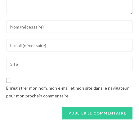
Enter
your
name
Enter
or
your
username
email
Saisir
to
address
l’URL
comment
to
de
comment
votre
Enregistrer mon nom, mon e-mail et mon site dans le navigateur
site
pour mon prochain commentaire.
(facultatif)