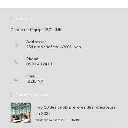
Contact
Contacter l'équipe IZZILINK
Addresse:
254 rue Vendôme -69003 Lyon
Phone:
06 03 40 24 01
Email:
S’ouvre
IZZILINK
dans
votre
Derniers Articles
application
Top 10 des outils préférés des formateurs
en 2025
20/01/2026
/
0 COMMENTAIRE