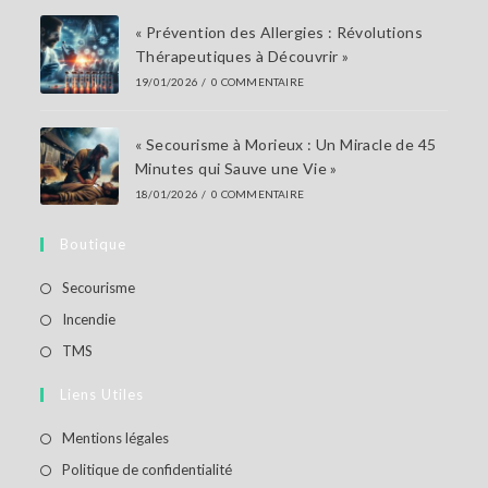
« Prévention des Allergies : Révolutions
Thérapeutiques à Découvrir »
19/01/2026
/
0 COMMENTAIRE
« Secourisme à Morieux : Un Miracle de 45
Minutes qui Sauve une Vie »
18/01/2026
/
0 COMMENTAIRE
Boutique
S’ouvre
Secourisme
dans
S’ouvre
Incendie
un
dans
S’ouvre
TMS
nouvel
un
dans
Liens Utiles
onglet
nouvel
un
onglet
nouvel
S’ouvre
Mentions légales
onglet
dans
S’ouvre
Politique de confidentialité